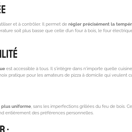
ée
iliser et à contrôler. Il permet de
régler précisément la tempér
ture soit plus basse que celle d’un four à bois, le four électriqu
ilité
que
est accessible à tous. Il s'intègre dans n'importe quelle cuisi
hoix pratique pour les amateurs de pizza à domicile qui veulent c
 plus uniforme
, sans les imperfections grillées du feu de bois. C
d entièrement des préférences personnelles.
r :