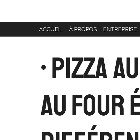
Passer
au
contenu
principal
ACCUEIL
À PROPOS
ENTREPRISE
• Pizza a
au Four 