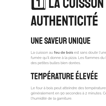
1️⃣ La Cuisson 
Authenticité
Une Saveur Unique
La cuisson au
feu de bois
est sans doute l'un
fumée qu'il donne à la pizza. Les flammes du b
des petites bulles bien dorées.
Température Élevée
Le four à bois peut atteindre des températur
généralement en 90 secondes à 2 minutes. Cel
l'humidité de la garniture.