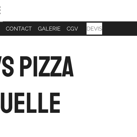
e
CONTACT
GALERIE
CGV
DEVIS
vs Pizza
Quelle