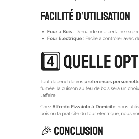
Facilité d’utilisation
Four à Bois
: Demande une certaine experti
Four Électrique
: Facile à contrôler avec 
4️⃣ Quelle Opt
Tout dépend de vos
préférences personnell
fumée, la cuisson au feu de bois sera un choix 
l'affaire.
Chez
Alfredo Pizzaiolo à Domicile
, nous util
bois ou la praticité du four électrique, nous vo
🎉 Conclusion