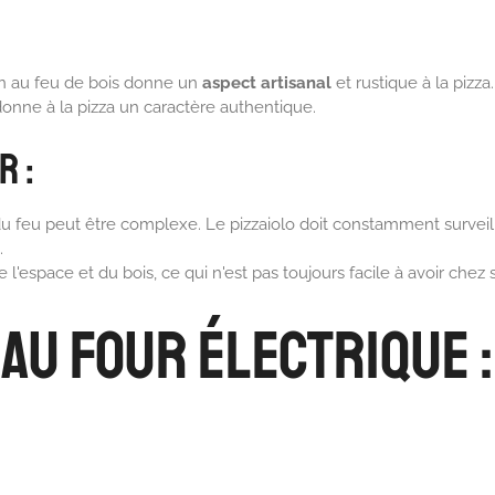
son au feu de bois donne un
aspect artisanal
et rustique à la pizza
nne à la pizza un caractère authentique.
r :
du feu peut être complexe. Le pizzaiolo doit constamment surveille
.
l'espace et du bois, ce qui n'est pas toujours facile à avoir chez s
 au Four Électrique :