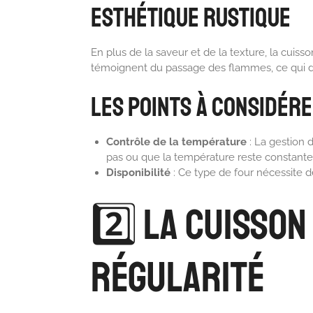
Esthétique Rustique
En plus de la saveur et de la texture, la cuis
témoignent du passage des flammes, ce qui do
Les Points à Considére
Contrôle de la température
: La gestion 
pas ou que la température reste constante
Disponibilité
: Ce type de four nécessite de 
2️⃣ La Cuisson
Régularité