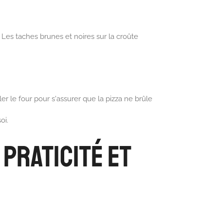
. Les taches brunes et noires sur la croûte
r le four pour s'assurer que la pizza ne brûle
oi.
 Praticité et