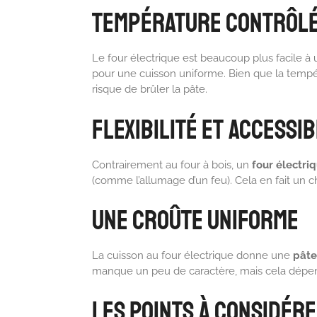
Température Contrôl
Le four électrique est beaucoup plus facile à ut
pour une cuisson uniforme. Bien que la tempéra
risque de brûler la pâte.
Flexibilité et Accessib
Contrairement au four à bois, un
four électri
(comme l’allumage d’un feu). Cela en fait un c
Une Croûte Uniforme
La cuisson au four électrique donne une
pâte
manque un peu de caractère, mais cela dépen
Les Points à Considére