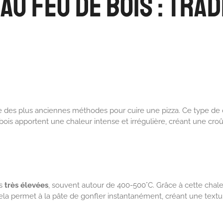
au Feu de Bois : Trad
e des plus anciennes méthodes pour cuire une pizza. Ce type de 
ois apportent une chaleur intense et irrégulière, créant une croût
es
très élevées
, souvent autour de 400-500°C. Grâce à cette chaleu
a permet à la pâte de gonfler instantanément, créant une textur