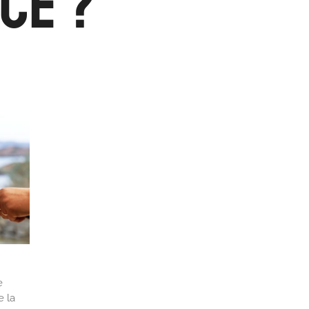
ce ?
e
e la