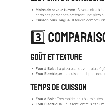
Moins de saveur fumée
: Si vous êtes à l
certaines personnes préfèrent une pizza au
Cuisson plus longue
: Il faudra compter e
3️⃣ Comparais
Goût et Texture
Four à Bois
: La pizza est souvent plus lég
Four Électrique
: La cuisson est plus douce
Temps de Cuisson
Four à Bois
: Très rapide, en 1 à 2 minutes.
Four Électrique
: Plus lent, entre 8 et 12 m