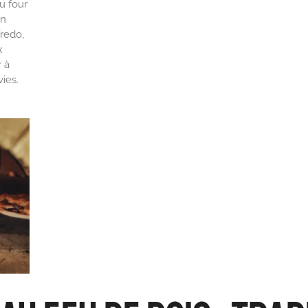
u four
en
fredo,
x
 à
ies.