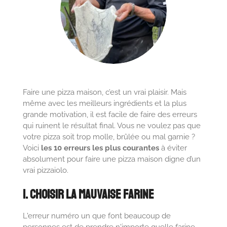
Faire une pizza maison, c’est un vrai plaisir. Mais
même avec les meilleurs ingrédients et la plus
grande motivation, il est facile de faire des erreurs
qui ruinent le résultat final. Vous ne voulez pas que
votre pizza soit trop molle, brûlée ou mal garnie ?
Voici
les 10 erreurs les plus courantes
à éviter
absolument pour faire une pizza maison digne d’un
vrai pizzaiolo.
1. Choisir la Mauvaise Farine
L'erreur numéro un que font beaucoup de