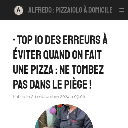
Passer
alfredo : pizzaiolo à domicile
au
contenu
principal
• Top 10 des Erreurs à
Éviter Quand On Fait
une Pizza : Ne Tombez
Pas dans le Piège !
Publié le 26 septembre 2024 à 09:06