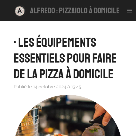
Passer
alfredo : pizzaiolo à domicile
au
contenu
principal
• Les Équipements
Essentiels pour Faire
de la Pizza à Domicile
Publié le 14 octobre 2024 à 13:45