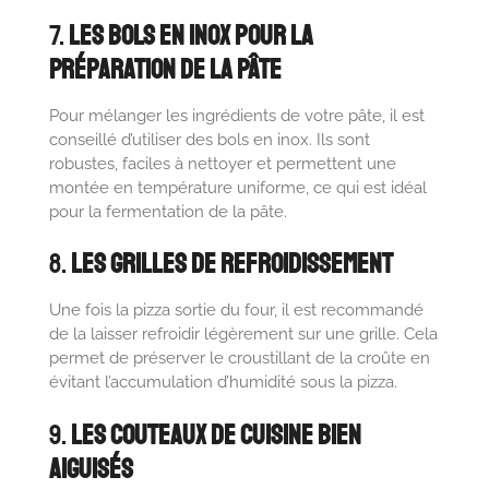
7.
Les Bols en Inox pour la
Préparation de la Pâte
Pour mélanger les ingrédients de votre pâte, il est
conseillé d’utiliser des bols en inox. Ils sont
robustes, faciles à nettoyer et permettent une
montée en température uniforme, ce qui est idéal
pour la fermentation de la pâte.
8.
Les Grilles de Refroidissement
Une fois la pizza sortie du four, il est recommandé
de la laisser refroidir légèrement sur une grille. Cela
permet de préserver le croustillant de la croûte en
évitant l’accumulation d’humidité sous la pizza.
9.
Les Couteaux de Cuisine Bien
Aiguisés