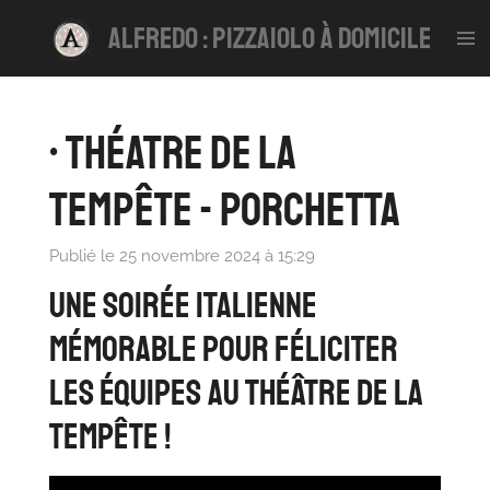
Passer
alfredo : pizzaiolo à domicile
au
contenu
principal
• Théatre de la
Tempête - Porchetta
Publié le 25 novembre 2024 à 15:29
Une soirée italienne
mémorable pour féliciter
les équipes au Théâtre de la
Tempête !