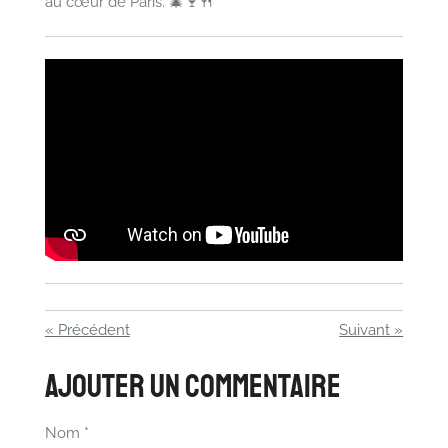
au cœur de Paris. 🎄🍷🍴
«
Précédent
Suivant
»
Ajouter un commentaire
Nom *