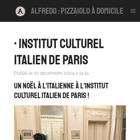
Passer
alfredo : pizzaiolo à domicile
au
contenu
principal
• Institut Culturel
Italien de Paris
Publié le 10 décembre 2024 à 14:15
Un Noël à l'italienne à l'Institut
Culturel Italien de Paris !