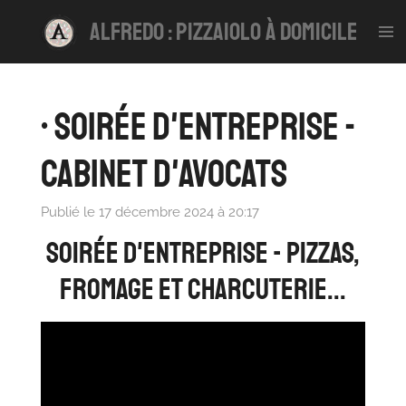
Passer
alfredo : pizzaiolo à domicile
au
contenu
principal
• Soirée d'entreprise -
Cabinet d'avocats
Publié le 17 décembre 2024 à 20:17
Soirée d'entreprise - pizzas,
fromage et charcuterie...