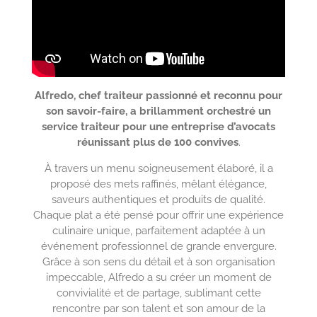
Alfredo, chef traiteur passionné et reconnu pour
son savoir-faire, a brillamment orchestré un
service traiteur pour une entreprise d’avocats
réunissant plus de 100 convives
.
À travers un menu soigneusement élaboré, il a
proposé des mets raffinés, mêlant élégance,
saveurs authentiques et produits de qualité.
Chaque plat a été pensé pour offrir une expérience
culinaire unique, parfaitement adaptée à un
événement professionnel de grande envergure.
Grâce à son sens du détail et à son organisation
impeccable, Alfredo a su créer un moment de
convivialité et de partage, sublimant cette
rencontre par son talent et son amour de la