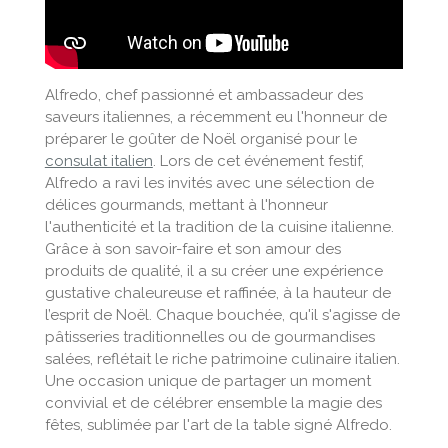
Alfredo, chef passionné et ambassadeur des
saveurs italiennes, a récemment eu l'honneur de
préparer le goûter de Noël organisé pour le
consulat italien
. Lors de cet événement festif,
Alfredo a ravi les invités avec une sélection de
délices gourmands, mettant à l'honneur
l'authenticité et la tradition de la cuisine italienne.
Grâce à son savoir-faire et son amour des
produits de qualité, il a su créer une expérience
gustative chaleureuse et raffinée, à la hauteur de
l’esprit de Noël. Chaque bouchée, qu'il s'agisse de
pâtisseries traditionnelles ou de gourmandises
salées, reflétait le riche patrimoine culinaire italien.
Une occasion unique de partager un moment
convivial et de célébrer ensemble la magie des
fêtes, sublimée par l'art de la table signé Alfredo.