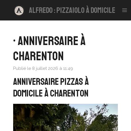
Passer
alfredo : pizzaiolo à domicile
au
contenu
principal
• Anniversaire à
Charenton
Publié le 8 juillet 2026 à 11:49
ANNIVERSAIRE PIZZAS à
domicile à Charenton